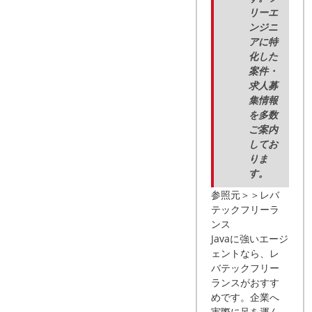
リーエ
ンジニ
アに特
化した
案件・
求人募
集情報
を多数
ご案内
してお
りま
す。
参照元＞＞レバ
テックフリーラ
ンス
Javaに強いエージ
ェントなら、レ
バテックフリー
ランスがおすす
めです。企業へ
実際に足を運ん