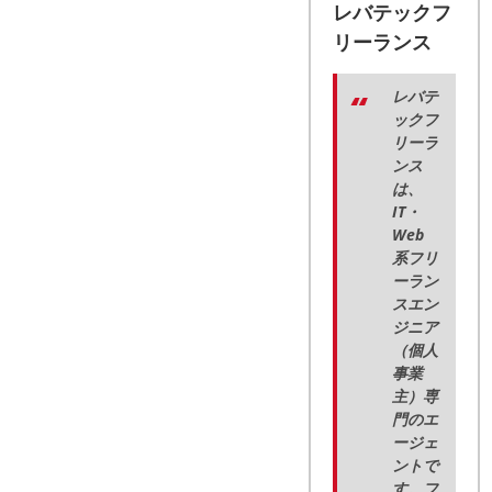
レバテックフ
リーランス
レバテ
ックフ
リーラ
ンス
は、
IT・
Web
系フリ
ーラン
スエン
ジニア
（個人
事業
主）専
門のエ
ージェ
ントで
す。フ