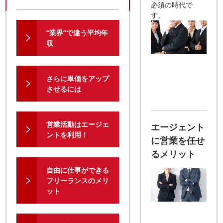
必須の時代で
す。
“業界”で違う平均年
収
さらに単価をアップ
させるには
営業活動はエージェ
エージェント
ントを利用！
に営業を任せ
るメリット
自由に仕事ができる
フリーランスのメリ
ット