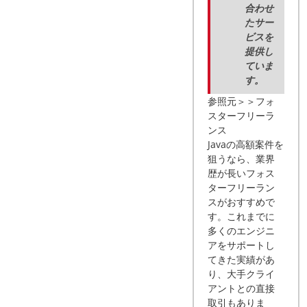
合わせ
たサー
ビスを
提供し
ていま
す。
参照元＞＞フォ
スターフリーラ
ンス
Javaの高額案件を
狙うなら、業界
歴が長いフォス
ターフリーラン
スがおすすめで
す。これまでに
多くのエンジニ
アをサポートし
てきた実績があ
り、大手クライ
アントとの直接
取引もありま